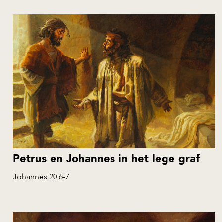
Petrus en Johannes in het lege graf
Johannes 20:6-7
NL
EN
ES
RU
PL
AL