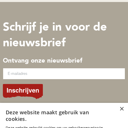
Schrijf je in voor de
nieuwsbrief
Ontvang onze nieuwsbrief
Inschrijven
×
© 2026 Gospelimages
Deze website maakt gebruik van
cookies.
Sitemap
Privacybeleid
Deze website gebruikt cookies om uw gebruikerservaring te