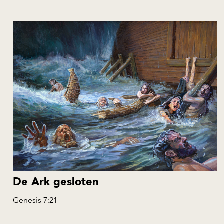
NL
EN
ES
RU
PL
AL
De Ark gesloten
Genesis 7:21