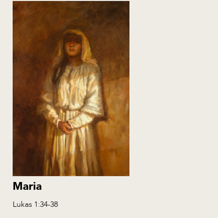
NL
EN
ES
RU
PL
AL
Maria
Lukas 1:34-38